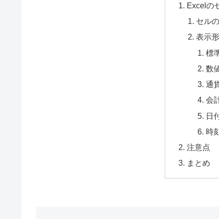
Exce
セル
表示
標
数
通
会
日
時
注意点
まとめ