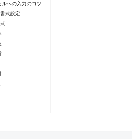
lのセルへの入力のコツ
の書式設定
形式
準
値
貨
計
付
刻