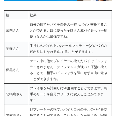
柱
効果
自分の捨てたパイを自分の手持ちパイと交換するこ
富岡さん
とができる。既に使った宇髄さん滅パイをもう一度
使うなんかは最強ですね。
手持ちのパイの1つをオールマイティー(どのパイの
宇髄さん
代わりにもなれる)にすることができます。
ゲーム中に他のプレイヤーの捨てたパイでドンジャ
ラ！されません。ディフェンス力強い！序盤に捨て
伊黒さん
ることで、相手のドンジャラを気にせず自由に遊ぶ
ことができますね。
プレイ版を時計回りに90度回すことができます。相
悲鳴嶼さん
手のリーチを自分のリーチに変えることができま
す！
他プレーヤーの捨てたパイと自分の手元のパイを交
甘露寺さん
換することができる。これもなかなか使える。宇髄