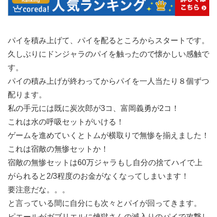
パイを積み上げて、パイを配るところからスタートです。
久しぶりにドンジャラのパイを触ったので懐かしい感触で
す。
パイの積み上げが終わってからパイを一人当たり８個ずつ
配ります。
私の手元には既に炭次郎が3コ、富岡義勇が2コ！
これは水の呼吸セットがいける！
ゲームを進めていくとトムが横取りで無惨を揃えました！
これは宿敵の無惨セットか！
宿敵の無惨セットは60万ジャラもし自分の捨てハイで上
がられると2/3程度のお金がなくなってしまいます！
要注意だな。。。
と言っている間に自分にも次々とパイが回ってきます。
ピエールがガブリエルに煉獄さんの滅入りのパイで攻撃し